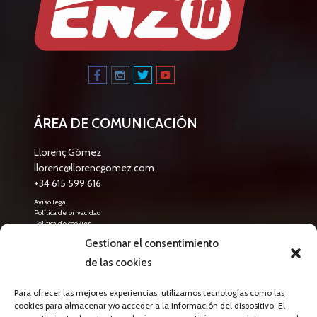
ÁREA DE COMUNICACIÓN
Llorenç Gómez
llorenc@llorencgomez.com
+34 615 599 616
Aviso legal
Política de privacidad
Política de cookies
Gestionar el consentimiento
LATEST NEWS
de las cookies
abril 9, 2026
Para ofrecer las mejores experiencias, utilizamos tecnologías como las
El International Training Camp 2026 de Llorenç
cookies para almacenar y/o acceder a la información del dispositivo. El