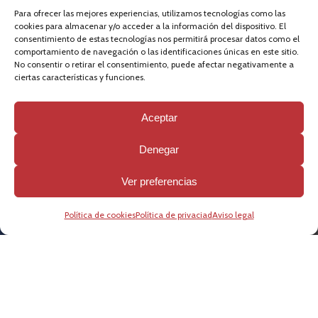
Para ofrecer las mejores experiencias, utilizamos tecnologías como las
cookies para almacenar y/o acceder a la información del dispositivo. El
consentimiento de estas tecnologías nos permitirá procesar datos como el
comportamiento de navegación o las identificaciones únicas en este sitio.
ENZO10 AWARDS 2023. Danae
No consentir o retirar el consentimiento, puede afectar negativamente a
ciertas características y funciones.
Boronat
Aceptar
ABRIL 8, 2024
-
INTERVIEWS
Denegar
Ver preferencias
Política de cookies
Política de privaciad
Aviso legal
Síguenos o comparte en: