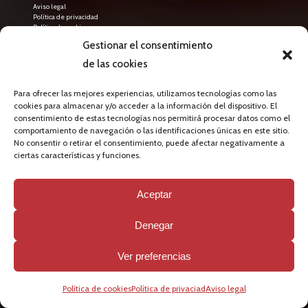
Aviso legal
Política de privacidad
Política de cookies
Gestionar el consentimiento
de las cookies
LATEST NEWS
abril 9, 2026
Para ofrecer las mejores experiencias, utilizamos tecnologías como las
El International Training Camp 2026 de Llorenç
cookies para almacenar y/o acceder a la información del dispositivo. El
consentimiento de estas tecnologías nos permitirá procesar datos como el
Gómez Academy consolida su crecimiento
comportamiento de navegación o las identificaciones únicas en este sitio.
internacional en Torredembarra
No consentir o retirar el consentimiento, puede afectar negativamente a
ciertas características y funciones.
abril 8, 2026
Gran acogida en las primeras jornadas de
tecnificación de iniciación al fútbol playa
Aceptar
organizadas por la FCF
Denegar
Ver preferencias
Política de cookies
Política de privaciad
Aviso legal