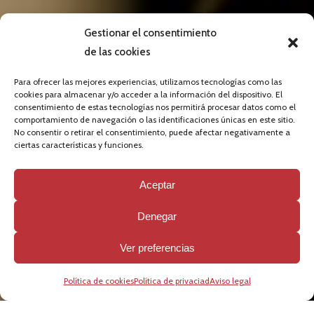
Gestionar el consentimiento
de las cookies
Para ofrecer las mejores experiencias, utilizamos tecnologías como las
cookies para almacenar y/o acceder a la información del dispositivo. El
consentimiento de estas tecnologías nos permitirá procesar datos como el
comportamiento de navegación o las identificaciones únicas en este sitio.
ENZO10 AWARDS 2023.
No consentir o retirar el consentimiento, puede afectar negativamente a
ciertas características y funciones.
Fundación Pasqual Maragall
Aceptar
JULIO 30, 2024
-
INTERVIEWS
Denegar
Ver preferencias
Política de cookies
Política de privaciad
Aviso legal