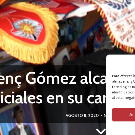
enç Gómez alcanza 
Para ofrecer 
almacenar y/o
tecnologías n
iciales en su carrer
identificacion
afectar negati
Ac
AGOSTO 8, 2020
-
NEWS
,
NOTICIA