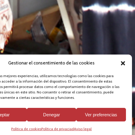
Gestionar el consentimiento de las cookies
los 850 goles
las mejores experiencias, utilizamos tecnologías como las cookies para
 acceder a la información del dispositivo. El consentimiento de estas
os permitirá procesar datos como el comportamiento de navegación o las
a profesional
es únicas en este sitio. No consentir o retirar el consentimiento, puede
vamente a ciertas características y funciones.
eptar
Denegar
Ver preferencias
S
Política de cookies
Política de privaciad
Aviso legal