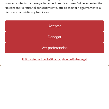
El Artur Music accede a los
comportamiento de navegación o las identificaciones únicas en este sitio.
octavos de final como segundo
No consentir o retirar el consentimiento, puede afectar negativamente a
ciertas características y funciones.
de grupo
Aceptar
SEPTIEMBRE 10, 2020
-
NEWS
,
NOTICIAS
Denegar
Ver preferencias
Política de cookies
Política de privaciad
Aviso legal
Síguenos o comparte en:
Fa
T
E
W
Te
Pi
R
Li
Li
ce
wi
m
h
le
nt
e
nk
n