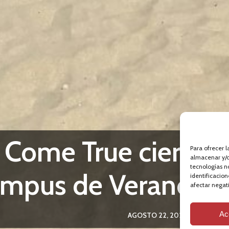
Come True cierra co
Para ofrecer 
almacenar y/o
tecnologías n
mpus de Verano To
identificacion
afectar negati
Ac
AGOSTO 22, 2022
-
NEWS