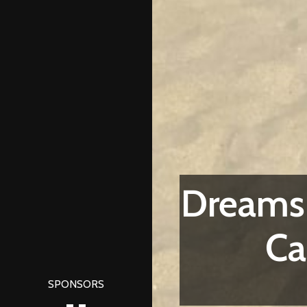
Dreams 
Ca
SPONSORS